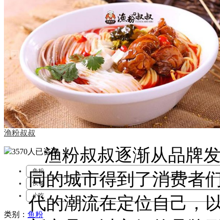
渔粉叔叔
渔粉叔叔逐渐从品牌
3570人
已咨询
鱼粉
同的城市得到了消费者
快餐
小吃
代的潮流在定位自己，
类别：
鱼粉