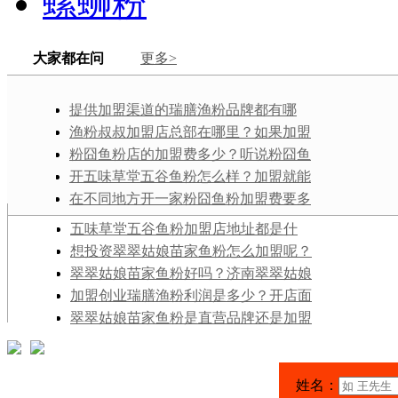
螺蛳粉
大家都在问
更多>
提供加盟渠道的瑞膳渔粉品牌都有哪
些？这么多年了，现在来看这一美食类型
渔粉叔叔加盟店总部在哪里？如果加盟
的前景怎么样？
它的话，电话号码是多少？
粉囧鱼粉店的加盟费多少？听说粉囧鱼
粉是个不错的小本项目，真的吗？
开五味草堂五谷鱼粉怎么样？加盟就能
学还是需要花钱买技术配方？
在不同地方开一家粉囧鱼粉加盟费要多
少钱？费用组成分为几部分？
五味草堂五谷鱼粉加盟店地址都是什
么？开一家五味草堂五谷鱼粉加盟店，大
想投资翠翠姑娘苗家鱼粉怎么加盟呢？
概多少钱？
有没有人加盟过它并且成功过啊？
翠翠姑娘苗家鱼粉好吗？济南翠翠姑娘
苗家鱼粉加盟之后的生意怎么样呢？
加盟创业瑞膳渔粉利润是多少？开店面
积的大小对营业额的影响很大吗？
翠翠姑娘苗家鱼粉是直营品牌还是加盟
项目？听说现在很火诶，想在别处开一
家，怎么样？
姓名：