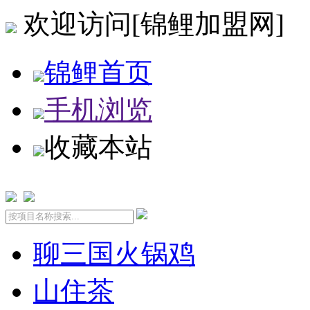
欢迎访问[锦鲤加盟网]
锦鲤首页
手机浏览
收藏本站
聊三国火锅鸡
山住茶