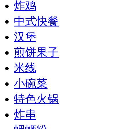
炸鸡
中式快餐
汉堡
煎饼果子
米线
小碗菜
特色火锅
炸串