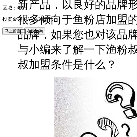
新产品，以良好的品牌
区域：华北
很多倾向于鱼粉店加盟
投资金额：￥
10-20万元
品牌，如果您也对该品
与小编来了解一下渔粉
叔加盟条件是什么？