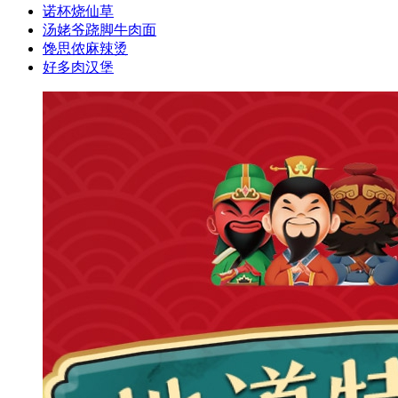
诺杯烧仙草
汤姥爷跷脚牛肉面
馋思侬麻辣烫
好多肉汉堡