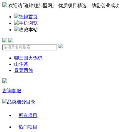
欢迎访问[锦鲤加盟网] 优质项目精选，助您创业成功
锦鲤首页
手机浏览
收藏本站
聊三国火锅鸡
山住茶
冒菜西施
咨询客服
品类细分目录
所有项目
热门项目