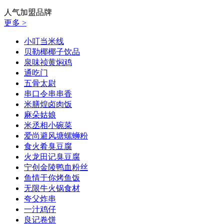
人气加盟
品牌
更多 >
小叮当米线
贝勒椰椰子饮品
泉味祯黄焖鸡
通吃门
五骨太尉
串口令串串香
米膳煌卤肉饭
麻朵姑娘
米丞相小碗菜
爱尚避风塘螺蛳粉
食火肴臭豆腐
火龙田记臭豆腐
宁创金陵鸭血粉丝
鱼情于你烤鱼饭
无限牛火锅食材
夸父炸串
一汁鸡仔
良记卷饼