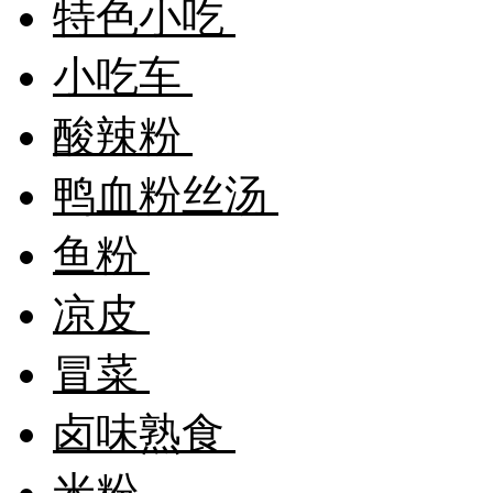
特色小吃
小吃车
酸辣粉
鸭血粉丝汤
鱼粉
凉皮
冒菜
卤味熟食
米粉