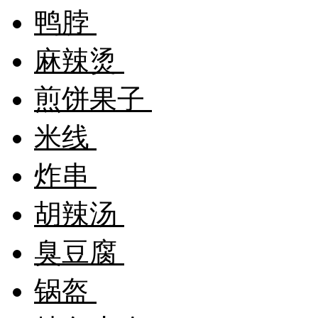
鸭脖
麻辣烫
煎饼果子
米线
炸串
胡辣汤
臭豆腐
锅盔