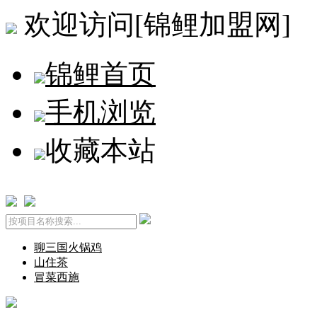
欢迎访问[锦鲤加盟网]
锦鲤首页
手机浏览
收藏本站
聊三国火锅鸡
山住茶
冒菜西施