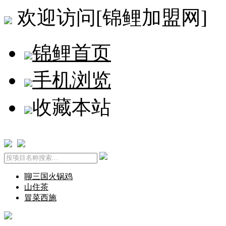
欢迎访问[锦鲤加盟网]
锦鲤首页
手机浏览
收藏本站
聊三国火锅鸡
山住茶
冒菜西施