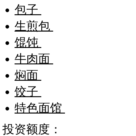
包子
生煎包
馄饨
牛肉面
焖面
饺子
特色面馆
投资额度：