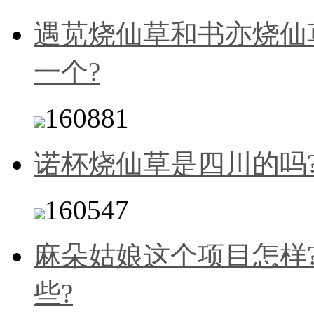
遇苋烧仙草和书亦烧仙
一个?
160881
诺杯烧仙草是四川的吗
160547
麻朵姑娘这个项目怎样
些?