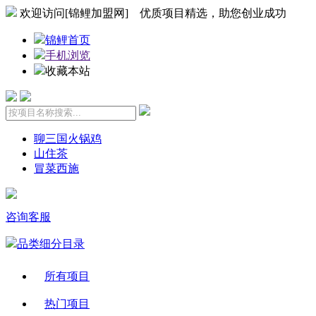
欢迎访问[锦鲤加盟网] 优质项目精选，助您创业成功
锦鲤首页
手机浏览
收藏本站
聊三国火锅鸡
山住茶
冒菜西施
咨询客服
品类细分目录
所有项目
热门项目