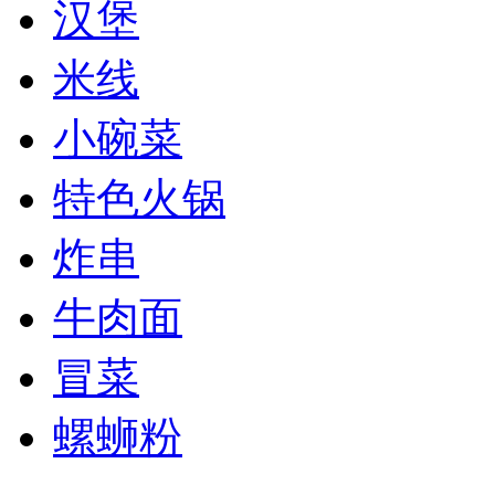
汉堡
米线
小碗菜
特色火锅
炸串
牛肉面
冒菜
螺蛳粉