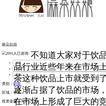
麻朵姑娘
不知道大家对于饮品
2091人
已咨询
奶茶
品行业近些年来在市场
饮品
茶饮
茶这种饮品上市就受到
类别：
奶茶
逐渐占据了饮品的市场
区域：华东
在市场上形成了巨大的
投资金额：￥
1-3万元