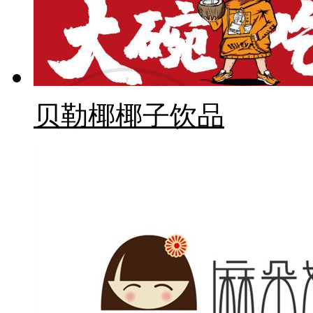
贝勒椰椰子饮品