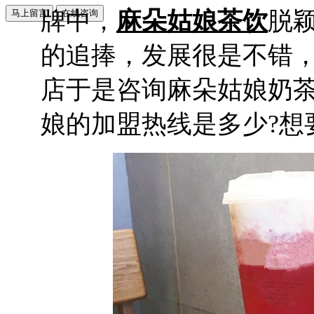
牌中，
麻朵姑娘茶饮
脱
的追捧，发展很是不错
店于是咨询麻朵姑娘奶茶
娘的加盟热线是多少?想