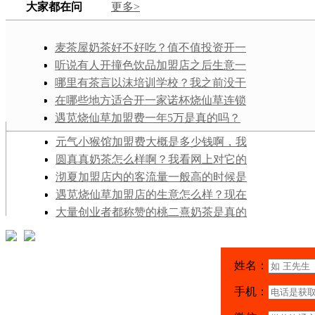
大家都在问
更多>
麦茶屋奶茶好不好吃？值不值投资开一
家店铺？
听说有人开撞色饮品加盟店之后生意一
直不好，这是为什么？我正打算加盟呢，
哪里有茶言以沫培训学校？我之前没干
求避雷指导！
过这行，打算学完自己开一家创业，可行
在哪些地方适合开一家诺杯烧仙草连锁
不？
加盟店？小区还是商业区比较好？
遇苋烧仙草加盟费一年5万是真的吗？
元气小猴馆加盟费大概是多少钱啊，我
和朋友打算合伙投资个十万，够吗？
圆真真奶茶怎么样啊？我看网上对它的
评价都很不错，是真的假的啊？
沏夏加盟店内的客流量一般高的时候是
多少人？一天下来的营业额多少？
遇苋烧仙草加盟店的生意怎么样？现在
加盟它开店还有没有成功的机会和可能？
大量创业者都称赞的桃二熹奶茶是真的
吗？怎么才能避免上当、顺顺利利加盟成
功呢？
姓名：
手机：