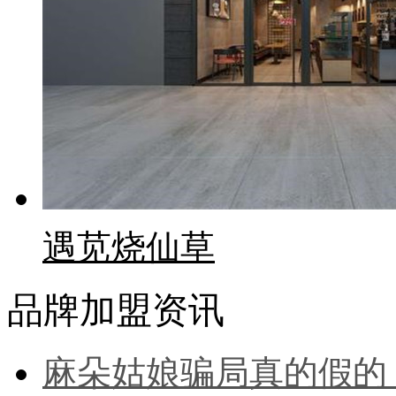
遇苋烧仙草
品牌加盟资讯
麻朵姑娘骗局真的假的