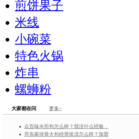
煎饼果子
米线
小碗菜
特色火锅
炸串
螺蛳粉
大家都在问
更多>
众百味水煎包怎么样？我没什么经验，
但是想学着自己开众百味水煎包加盟店试
乔东家排骨大包经营状况怎么样？加盟