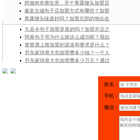
试看，可行吗？
乔东家排骨大包开店的条件难吗？
想做肉夹馍生意，开个青露馒头加盟店
咋样？我考察了很久，就觉得这个牌子还
秦皇古城包子店加盟方式有哪些？加盟
行
秦皇古城包子的费用是多少钱？
青露馒头味道好吗？加盟总部的地址在
哪里啊？
九县令包子加盟是真的吗？加盟开店之
前需要了解哪些情况呢？
阿泰包子哥为什么能这么成功呢？我自
己开店是不是也可以像他一样？
窝窝遇上馍加盟的渠道和要求是什么？
窝窝遇上馍店还赚钱吗？
乔东家排骨大包加盟费多少钱？一个人
的用餐价格里，利润能有多少？
乔东家排骨大包加盟费多少万元？通过
线上交流的方式要怎么加盟呢？
姓名：
手机：
微信：