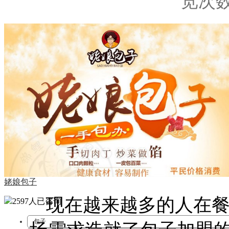
览次数:
姥娘包子
现在越来越多的人在
2597人
已咨询
包子