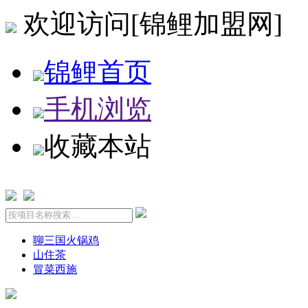
欢迎访问[锦鲤加盟网]
锦鲤首页
手机浏览
收藏本站
聊三国火锅鸡
山住茶
冒菜西施