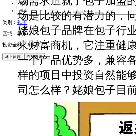
场需求造就了包子加盟
面食
美食
场是比较的有潜力的，
类别：
包子
姥娘包子品牌在包子行
区域：华东
来财富商机，它注重健
投资金额：￥
5-10万元
一个产品优势多，兼容
样的项目中投资自然能
司怎么样？姥娘包子目